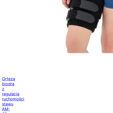
Orteza
biodra
z
regulacją
ruchomości
stawu
AM-