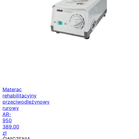
Materac
rehabilitacyjny
przeciwodleżynowy
rurowy
AR-
950
389.00
zł