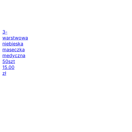
3-
warstwowa
niebieska
maseczka
medyczna
50szt
15.00
zł