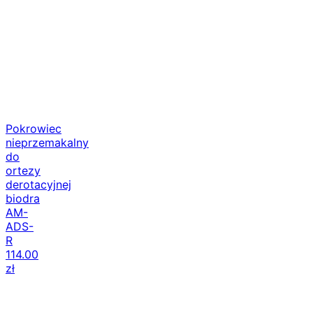
Pokrowiec
nieprzemakalny
do
ortezy
derotacyjnej
biodra
AM-
ADS-
R
114.00
zł