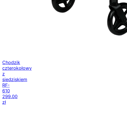
Chodzik
czterokołowy
z
siedziskiem
RF-
610
299.00
zł