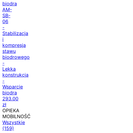
biodra
AM-
SB-
06
-
Stabilizacja
i
kompresja
stawu
biodrowego
-
Lekka
konstrukcja
-
Wsparcie
biodra
293.00
zł
OPIEKA
MOBILNOŚĆ
Wszystkie
(159)