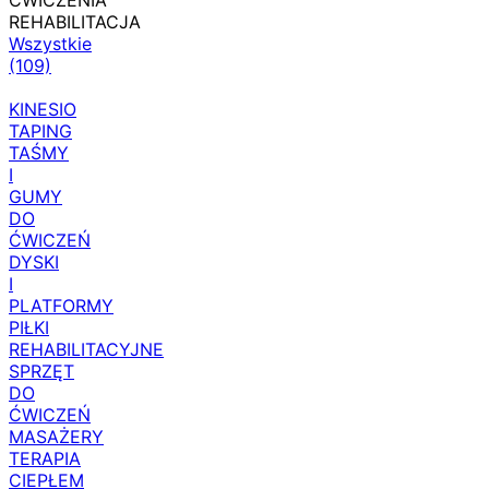
ĆWICZENIA
REHABILITACJA
Wszystkie
(109)
KINESIO
TAPING
TAŚMY
I
GUMY
DO
ĆWICZEŃ
DYSKI
I
PLATFORMY
PIŁKI
REHABILITACYJNE
SPRZĘT
DO
ĆWICZEŃ
MASAŻERY
TERAPIA
CIEPŁEM