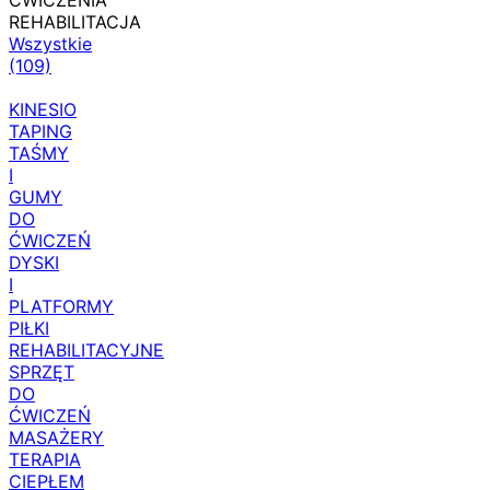
ĆWICZENIA
REHABILITACJA
Wszystkie
(109)
KINESIO
TAPING
TAŚMY
I
GUMY
DO
ĆWICZEŃ
DYSKI
I
PLATFORMY
PIŁKI
REHABILITACYJNE
SPRZĘT
DO
ĆWICZEŃ
MASAŻERY
TERAPIA
CIEPŁEM