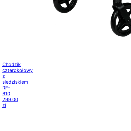
Chodzik
czterokołowy
z
siedziskiem
RF-
610
299.00
zł