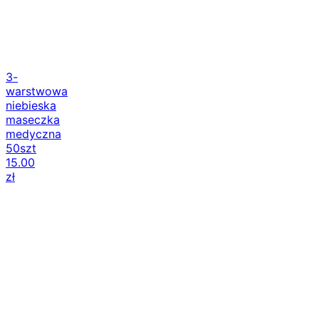
3-
warstwowa
niebieska
maseczka
medyczna
50szt
15.00
zł