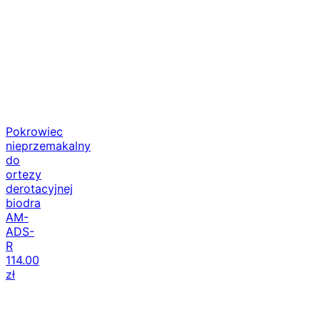
Pokrowiec
nieprzemakalny
do
ortezy
derotacyjnej
biodra
AM-
ADS-
R
114.00
zł