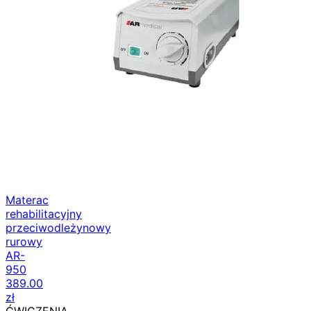
Materac
rehabilitacyjny
przeciwodleżynowy
rurowy
AR-
950
389.00
zł