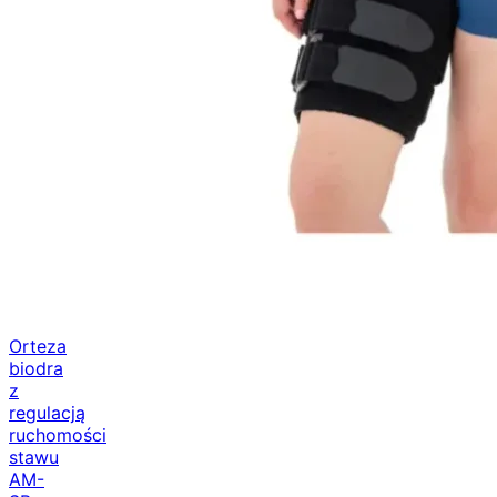
Orteza
biodra
z
regulacją
ruchomości
stawu
AM-