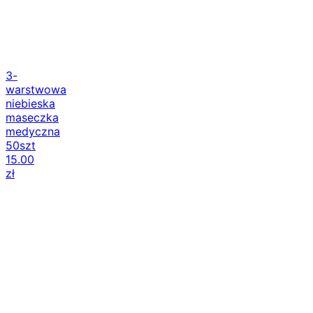
3-
warstwowa
niebieska
maseczka
medyczna
50szt
15.00
zł