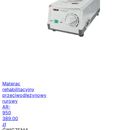
Materac
rehabilitacyjny
przeciwodleżynowy
rurowy
AR-
950
389.00
zł