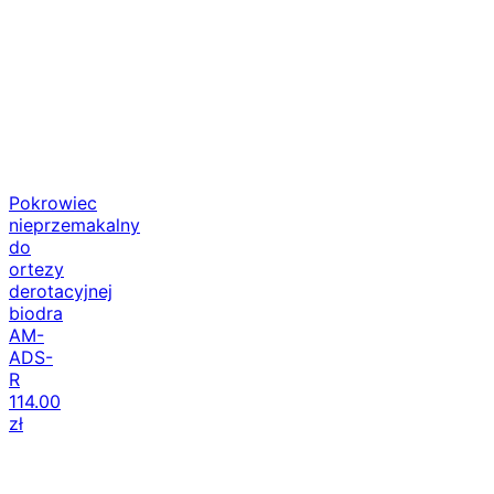
Pokrowiec
nieprzemakalny
do
ortezy
derotacyjnej
biodra
AM-
ADS-
R
114.00
zł