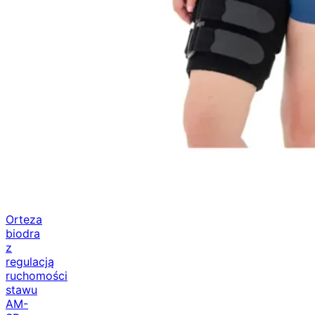
Orteza
biodra
z
regulacją
ruchomości
stawu
AM-