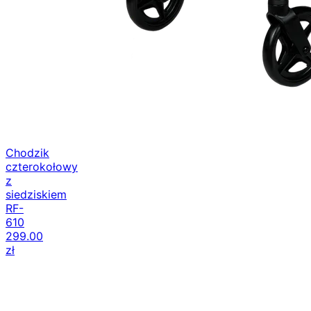
Chodzik
czterokołowy
z
siedziskiem
RF-
610
299.00
zł