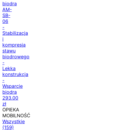
biodra
AM-
SB-
06
-
Stabilizacja
i
kompresja
stawu
biodrowego
-
Lekka
konstrukcja
-
Wsparcie
biodra
293.00
zł
OPIEKA
MOBILNOŚĆ
Wszystkie
(159)