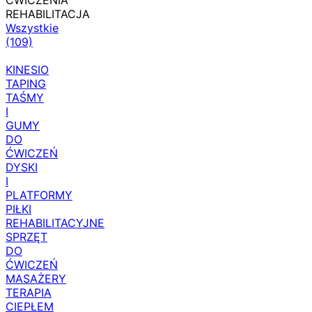
ĆWICZENIA
REHABILITACJA
Wszystkie
(109)
KINESIO
TAPING
TAŚMY
I
GUMY
DO
ĆWICZEŃ
DYSKI
I
PLATFORMY
PIŁKI
REHABILITACYJNE
SPRZĘT
DO
ĆWICZEŃ
MASAŻERY
TERAPIA
CIEPŁEM