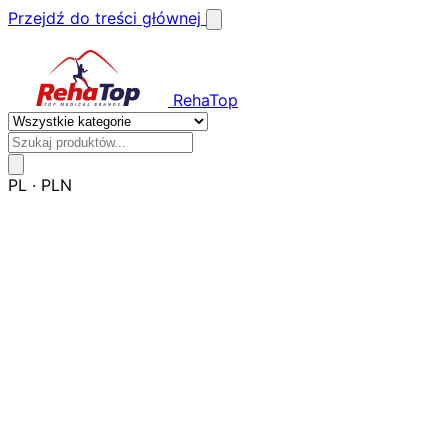
Przejdź do treści głównej
RehaTop
PL
·
PLN