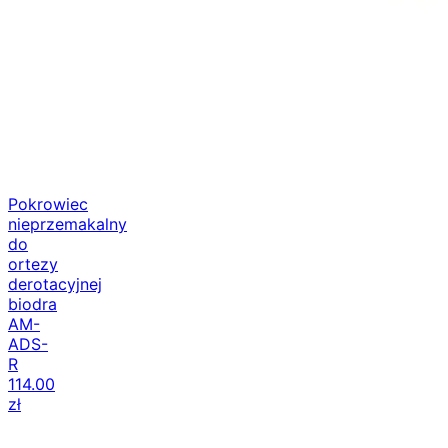
Pokrowiec
nieprzemakalny
do
ortezy
derotacyjnej
biodra
AM-
ADS-
R
114.00
zł