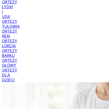
ORTEZY
ŁYDKI
I
UDA
ORTEZY
TUŁOWIA
ORTEZY
RĘKI
ORTEZY
ŁOKCIA
ORTEZY
BARKU
ORTEZY
GŁOWY
ORTEZY
DLA
DZIECI