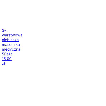
3-
warstwowa
niebieska
maseczka
medyczna
50szt
15.00
zł