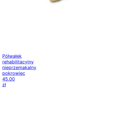
Półwałek
rehabilitacyjny
nieprzemakalny
pokrowiec
45.00
zł