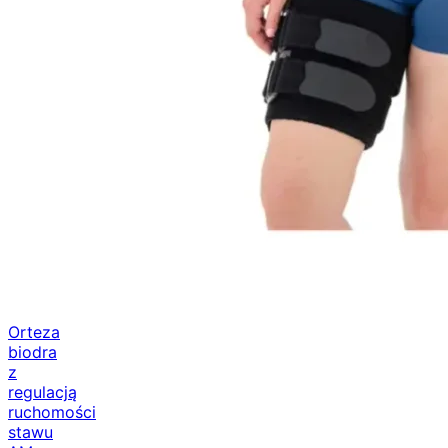
Orteza
biodra
z
regulacją
ruchomości
stawu