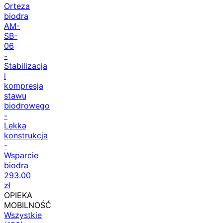
Orteza
biodra
AM-
SB-
06
-
Stabilizacja
i
kompresja
stawu
biodrowego
-
Lekka
konstrukcja
-
Wsparcie
biodra
293.00
zł
OPIEKA
MOBILNOŚĆ
Wszystkie