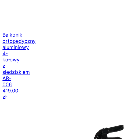
Balkonik
ortopedyczny
aluminiowy
4-
kołowy
z
siedziskiem
AR-
006
419.00
zł