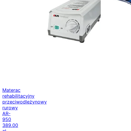
Materac
rehabilitacyjny
przeciwodleżynowy
rurowy
AR-
950
389.00