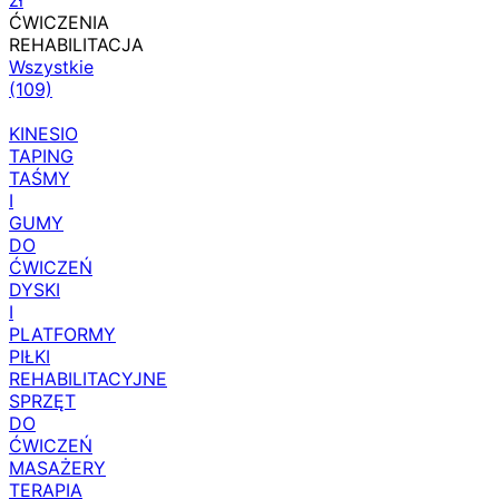
zł
ĆWICZENIA
REHABILITACJA
Wszystkie
(109)
KINESIO
TAPING
TAŚMY
I
GUMY
DO
ĆWICZEŃ
DYSKI
I
PLATFORMY
PIŁKI
REHABILITACYJNE
SPRZĘT
DO
ĆWICZEŃ
MASAŻERY
TERAPIA