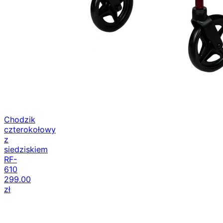
Chodzik
czterokołowy
z
siedziskiem
RF-
610
299.00
zł