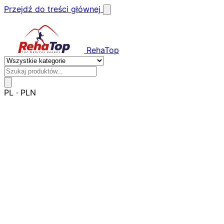
Przejdź do treści głównej
RehaTop
PL
·
PLN