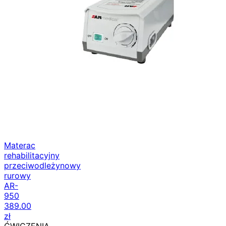
Materac
rehabilitacyjny
przeciwodleżynowy
rurowy
AR-
950
389.00
zł