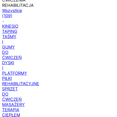
ĆWICZENIA
REHABILITACJA
Wszystkie
(109)
KINESIO
TAPING
TAŚMY
I
GUMY
DO
ĆWICZEŃ
DYSKI
I
PLATFORMY
PIŁKI
REHABILITACYJNE
SPRZĘT
DO
ĆWICZEŃ
MASAŻERY
TERAPIA
CIEPŁEM