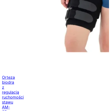
Orteza
biodra
z
regulacją
ruchomości
stawu
AM-