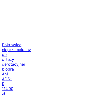
Pokrowiec
nieprzemakalny
do
ortezy
derotacyjnej
biodra
AM-
ADS-
R
114.00
zł