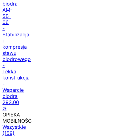
biodra
AM-
SB-
06
-
Stabilizacja
i
kompresja
stawu
biodrowego
-
Lekka
konstrukcja
-
Wsparcie
biodra
293.00
zł
OPIEKA
MOBILNOŚĆ
Wszystkie
(159)