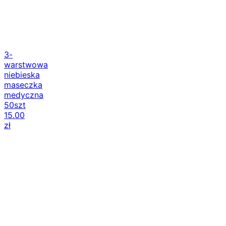
3-
warstwowa
niebieska
maseczka
medyczna
50szt
15.00
zł