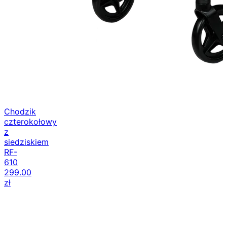
Chodzik
czterokołowy
z
siedziskiem
RF-
610
299.00
zł