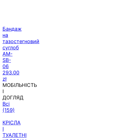
Бандаж
на
тазостегновий
суглоб
AM-
SB-
06
293.00
zł
МОБІЛЬНІСТЬ
І
ДОГЛЯД
Всі
(159)
КРІСЛА
І
ТУАЛЕТНІ