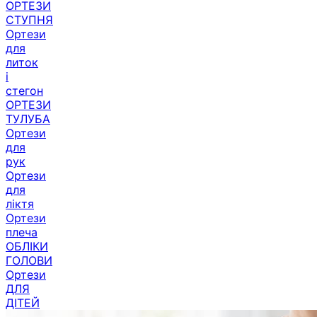
ОРТЕЗИ
СТУПНЯ
Ортези
для
литок
і
стегон
ОРТЕЗИ
ТУЛУБА
Ортези
для
рук
Ортези
для
ліктя
Ортези
плеча
ОБЛІКИ
ГОЛОВИ
Ортези
ДЛЯ
ДІТЕЙ