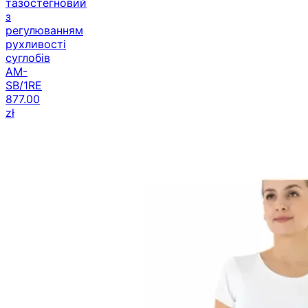
тазостегновий
з
регулюванням
рухливості
суглобів
AM-
SB/1RE
877.00
zł