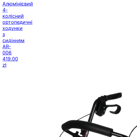
Алюмінієвий
4-
колісний
ортопедичні
ходунки
з
сидінням
AR-
006
419.00
zł