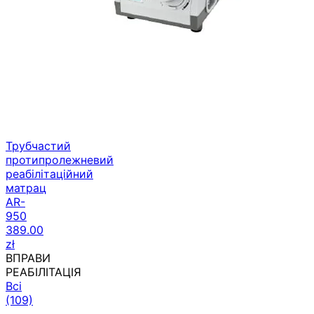
Трубчастий
протипролежневий
реабілітаційний
матрац
AR-
950
389.00
zł
ВПРАВИ
РЕАБІЛІТАЦІЯ
Всі
(109)