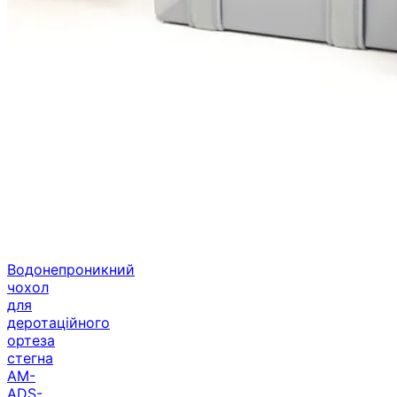
Водонепроникний
чохол
для
деротаційного
ортеза
стегна
AM-
ADS-