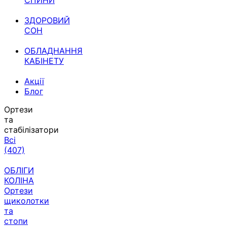
СПИНИ
ЗДОРОВИЙ
СОН
ОБЛАДНАННЯ
КАБІНЕТУ
Акції
Блог
Ортези
та
стабілізатори
Всі
(407)
ОБЛІГИ
КОЛІНА
Ортези
щиколотки
та
стопи