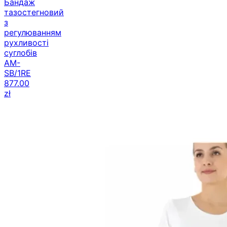
тазостегновий
з
регулюванням
рухливості
суглобів
AM-
SB/1RE
877.00
zł