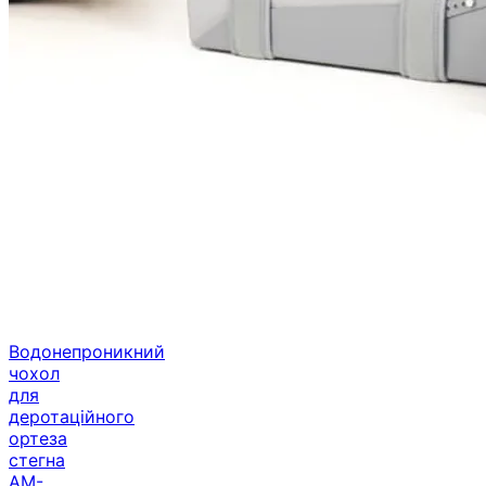
Водонепроникний
чохол
для
деротаційного
ортеза
стегна
AM-
ADS-