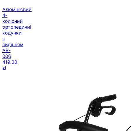
Алюмінієвий
4-
колісний
ортопедичні
ходунки
з
сидінням
AR-
006
419.00
zł