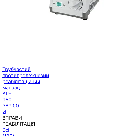
Трубчастий
протипролежневий
реабілітаційний
матрац
AR-
950
389.00
zł
ВПРАВИ
РЕАБІЛІТАЦІЯ
Всі
(109)