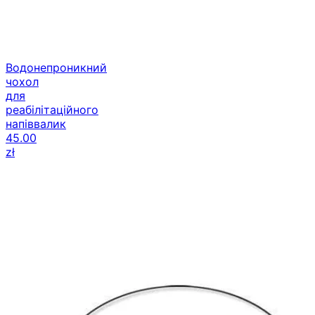
Водонепроникний
чохол
для
реабілітаційного
напіввалик
45.00
zł