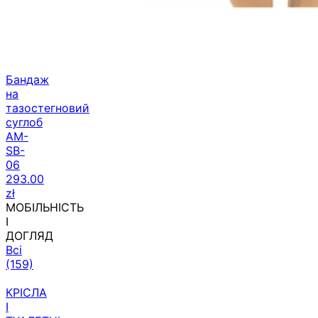
Бандаж
на
тазостегновий
суглоб
AM-
SB-
06
293.00
zł
МОБІЛЬНІСТЬ
І
ДОГЛЯД
Всі
(159)
КРІСЛА
І
ТУАЛЕТНІ