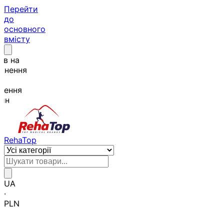
Перейти
до
основного
вмісту
а 4,9/5
stMate |
ендацій
RehaTop
UA
·
PLN