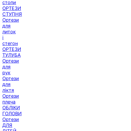
ОРТЕЗИ
СТУПНЯ
Ортези
для
литок
і
стегон
ОРТЕЗИ
ТУЛУБА
Ортези
для
рук
Ортези
для
ліктя
Ортези
плеча
ОБЛІКИ
ГОЛОВИ
Ортези
ДЛЯ
ДІТЕЙ