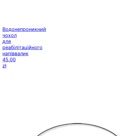
Водонепроникний
чохол
для
реабілітаційного
напіввалик
45.00
zł