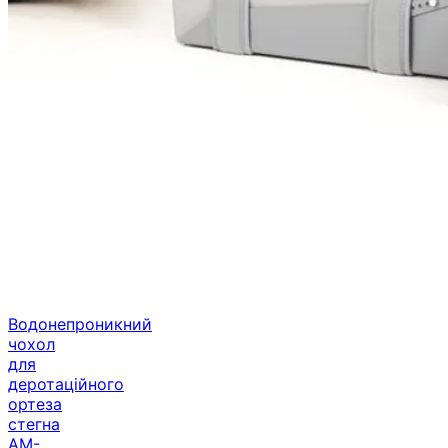
Водонепроникний
чохол
для
деротаційного
ортеза
стегна
AM-