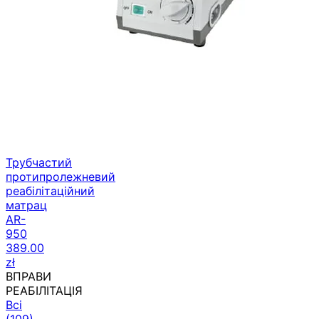
Трубчастий
протипролежневий
реабілітаційний
матрац
AR-
950
389.00
zł
ВПРАВИ
РЕАБІЛІТАЦІЯ
Всі