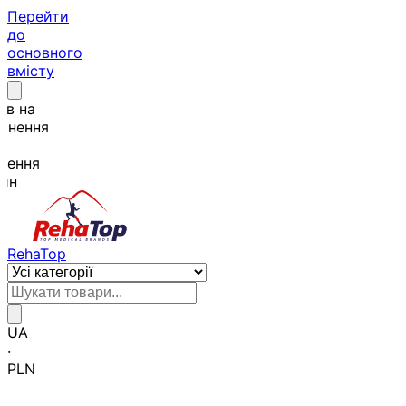
Перейти
до
основного
вмісту
нів на
рнення
нення
ин
RehaTop
UA
·
PLN