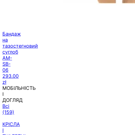
Бандаж
на
тазостегновий
суглоб
AM-
SB-
06
293.00
zł
МОБІЛЬНІСТЬ
І
ДОГЛЯД
Всі
(159)
КРІСЛА
І