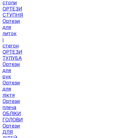
стопи
ОРТЕЗИ
СТУПНЯ
Ортези
для
литок
і
стегон
ОРТЕЗИ
ТУЛУБА
Ортези
для
рук
Ортези
для
ліктя
Ортези
плеча
ОБЛІКИ
ГОЛОВИ
Ортези
ДЛЯ