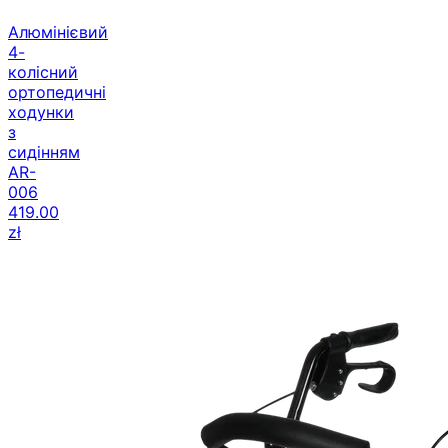
Алюмінієвий
4-
колісний
ортопедичні
ходунки
з
сидінням
AR-
006
419.00
zł