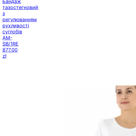
Бандаж
тазостегновий
з
регулюванням
рухливості
суглобів
AM-
SB/1RE
877.00
zł