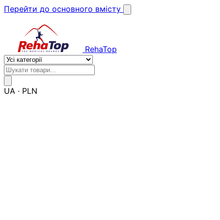
Перейти до основного вмісту
RehaTop
UA
·
PLN