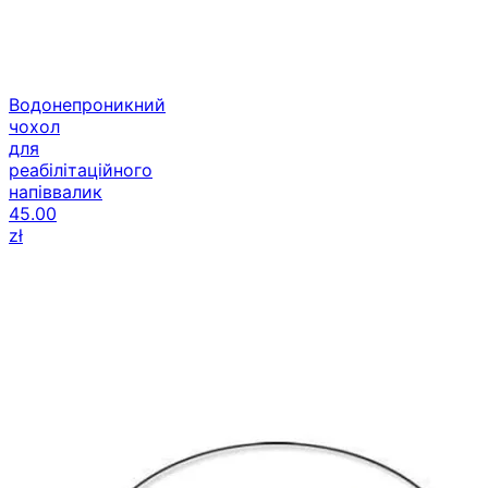
Водонепроникний
чохол
для
реабілітаційного
напіввалик
45.00
zł