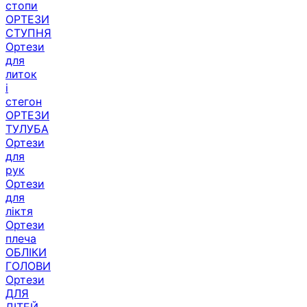
ОРТЕЗИ
СТУПНЯ
Ортези
для
литок
і
стегон
ОРТЕЗИ
ТУЛУБА
Ортези
для
рук
Ортези
для
ліктя
Ортези
плеча
ОБЛІКИ
ГОЛОВИ
Ортези
ДЛЯ
ДІТЕЙ