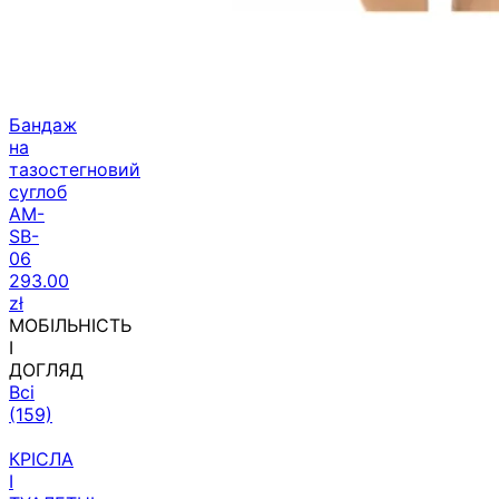
Бандаж
на
тазостегновий
суглоб
AM-
SB-
06
293.00
zł
МОБІЛЬНІСТЬ
І
ДОГЛЯД
Всі
(159)
КРІСЛА
І
ТУАЛЕТНІ