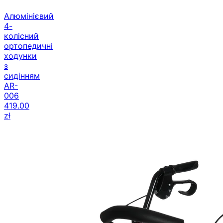
Алюмінієвий
4-
колісний
ортопедичні
ходунки
з
сидінням
AR-
006
419.00
zł