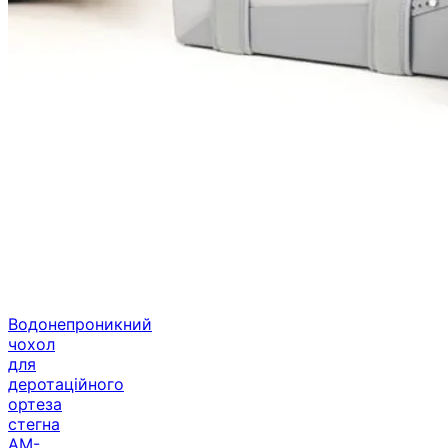
Водонепроникний
чохол
для
деротаційного
ортеза
стегна
AM-
ADS-