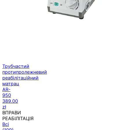
Трубчастий
протипролежневий
реабілітаційний
матрац
AR-
950
389.00
zł
ВПРАВИ
РЕАБІЛІТАЦІЯ
Всі
(109)