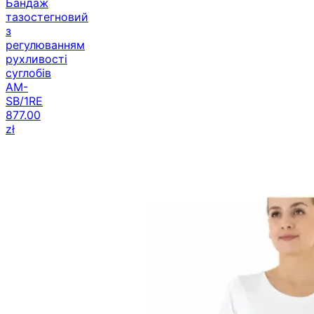
тазостегновий
з
регулюванням
рухливості
суглобів
AM-
SB/1RE
877.00
zł