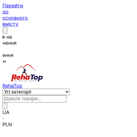
Перейти
до
основного
вмісту
RehaTop
UA
·
PLN