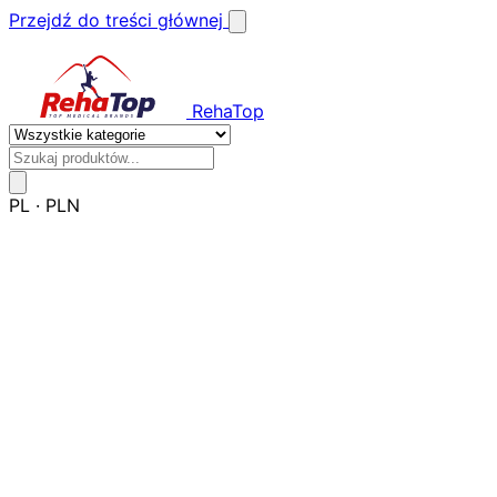
Przejdź do treści głównej
RehaTop
PL
·
PLN