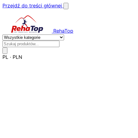
Przejdź do treści głównej
RehaTop
PL
·
PLN