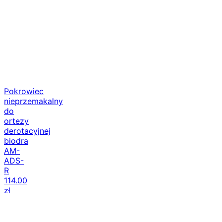
Pokrowiec
nieprzemakalny
do
ortezy
derotacyjnej
biodra
AM-
ADS-
R
114.00
zł