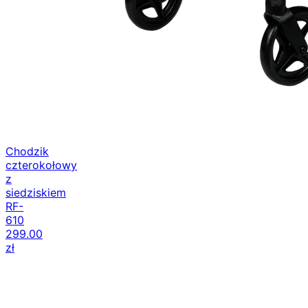
Chodzik
czterokołowy
z
siedziskiem
RF-
610
299.00
zł