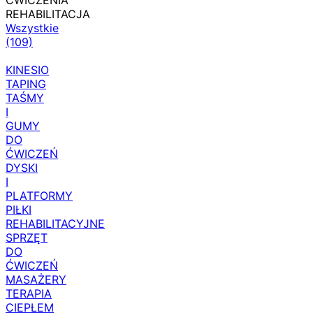
ĆWICZENIA
REHABILITACJA
Wszystkie
(109)
KINESIO
TAPING
TAŚMY
I
GUMY
DO
ĆWICZEŃ
DYSKI
I
PLATFORMY
PIŁKI
REHABILITACYJNE
SPRZĘT
DO
ĆWICZEŃ
MASAŻERY
TERAPIA
CIEPŁEM