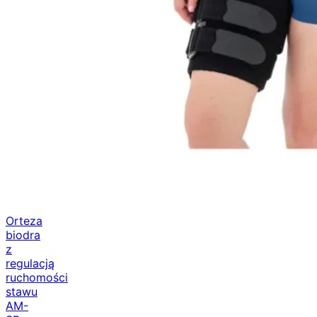
Orteza
biodra
z
regulacją
ruchomości
stawu
AM-