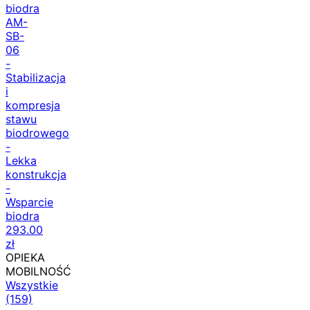
biodra
AM-
SB-
06
-
Stabilizacja
i
kompresja
stawu
biodrowego
-
Lekka
konstrukcja
-
Wsparcie
biodra
293.00
zł
OPIEKA
MOBILNOŚĆ
Wszystkie
(159)