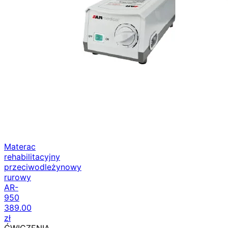
Materac
rehabilitacyjny
przeciwodleżynowy
rurowy
AR-
950
389.00
zł