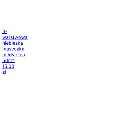
3-
warstwowa
niebieska
maseczka
medyczna
50szt
15.00
zł