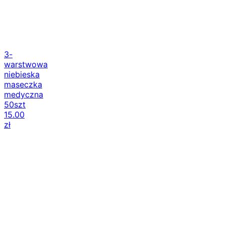
3-
warstwowa
niebieska
maseczka
medyczna
50szt
15.00
zł