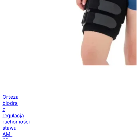
Orteza
biodra
z
regulacją
ruchomości
stawu
AM-