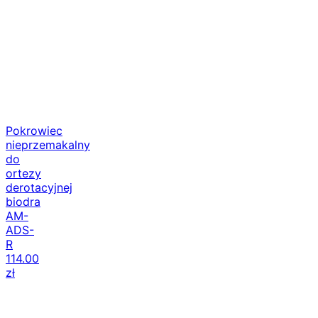
Pokrowiec
nieprzemakalny
do
ortezy
derotacyjnej
biodra
AM-
ADS-
R
114.00
zł