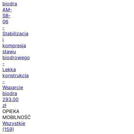
biodra
AM-
SB-
06
-
Stabilizacja
i
kompresja
stawu
biodrowego
-
Lekka
konstrukcja
-
Wsparcie
biodra
293.00
zł
OPIEKA
MOBILNOŚĆ
Wszystkie
(159)