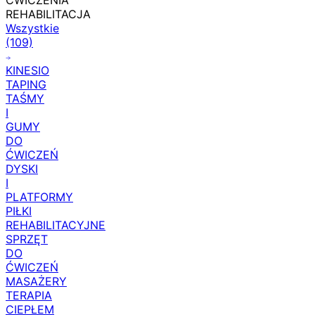
ĆWICZENIA
REHABILITACJA
Wszystkie
(109)
KINESIO
TAPING
TAŚMY
I
GUMY
DO
ĆWICZEŃ
DYSKI
I
PLATFORMY
PIŁKI
REHABILITACYJNE
SPRZĘT
DO
ĆWICZEŃ
MASAŻERY
TERAPIA
CIEPŁEM