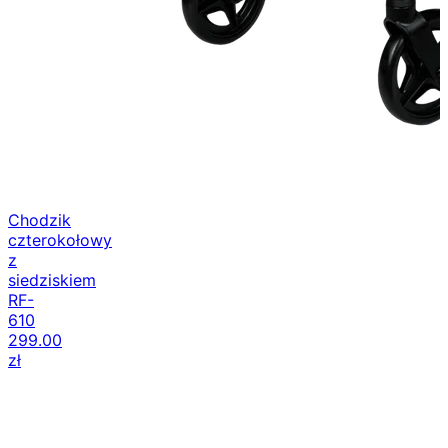
Chodzik
czterokołowy
z
siedziskiem
RF-
610
299.00
zł