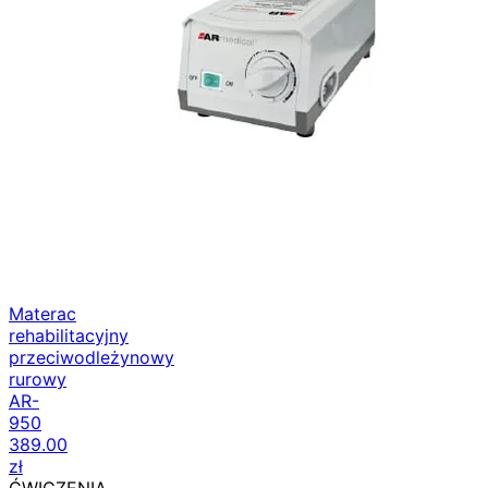
Materac
rehabilitacyjny
przeciwodleżynowy
rurowy
AR-
950
389.00
zł