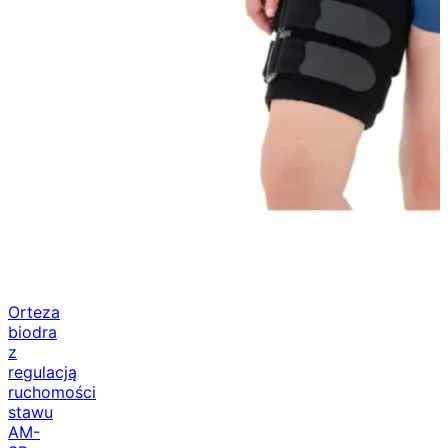
Orteza
biodra
z
regulacją
ruchomości
stawu
AM-