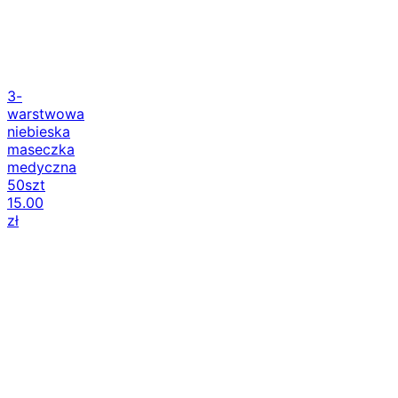
3-
warstwowa
niebieska
maseczka
medyczna
50szt
15.00
zł