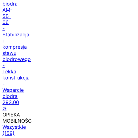
biodra
AM-
SB-
06
-
Stabilizacja
i
kompresja
stawu
biodrowego
-
Lekka
konstrukcja
-
Wsparcie
biodra
293.00
zł
OPIEKA
MOBILNOŚĆ
Wszystkie
(159)