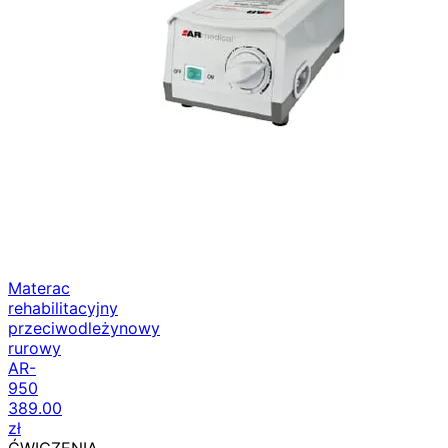
Materac
rehabilitacyjny
przeciwodleżynowy
rurowy
AR-
950
389.00
zł