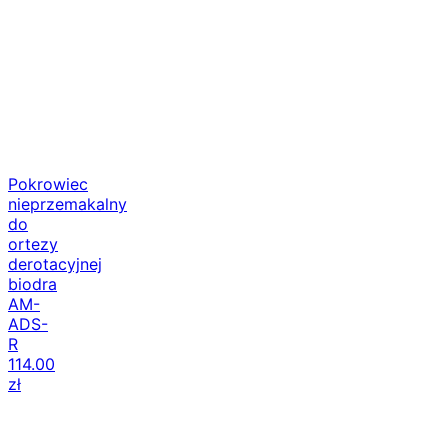
Pokrowiec
nieprzemakalny
do
ortezy
derotacyjnej
biodra
AM-
ADS-
R
114.00
zł