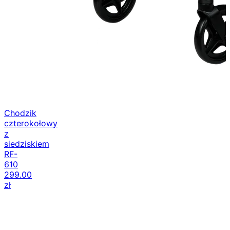
Chodzik
czterokołowy
z
siedziskiem
RF-
610
299.00
zł