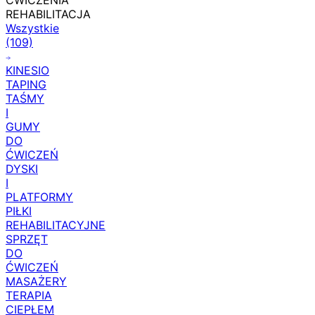
ĆWICZENIA
REHABILITACJA
Wszystkie
(109)
KINESIO
TAPING
TAŚMY
I
GUMY
DO
ĆWICZEŃ
DYSKI
I
PLATFORMY
PIŁKI
REHABILITACYJNE
SPRZĘT
DO
ĆWICZEŃ
MASAŻERY
TERAPIA
CIEPŁEM