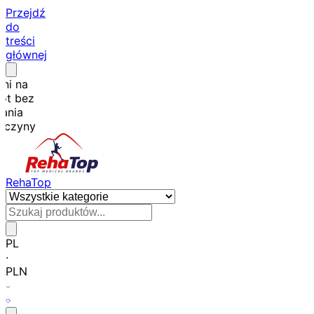
Przejdź
do
treści
głównej
dni na
ot bez
ania
yczyny
RehaTop
PL
·
PLN