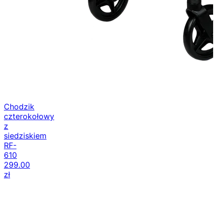
Chodzik
czterokołowy
z
siedziskiem
RF-
610
299.00
zł