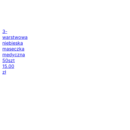
3-
warstwowa
niebieska
maseczka
medyczna
50szt
15.00
zł