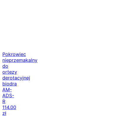
Pokrowiec
nieprzemakalny
do
ortezy
derotacyjnej
biodra
AM-
ADS-
R
114.00
zł