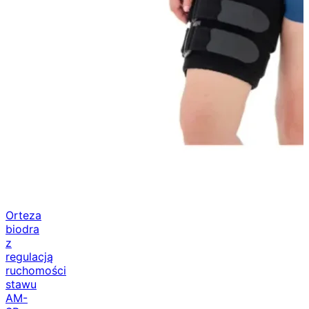
Orteza
biodra
z
regulacją
ruchomości
stawu