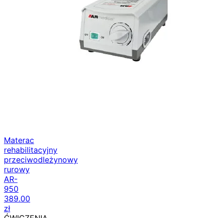
Materac
rehabilitacyjny
przeciwodleżynowy
rurowy
AR-
950
389.00