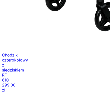
Chodzik
czterokołowy
z
siedziskiem
RF-
610
299.00
zł