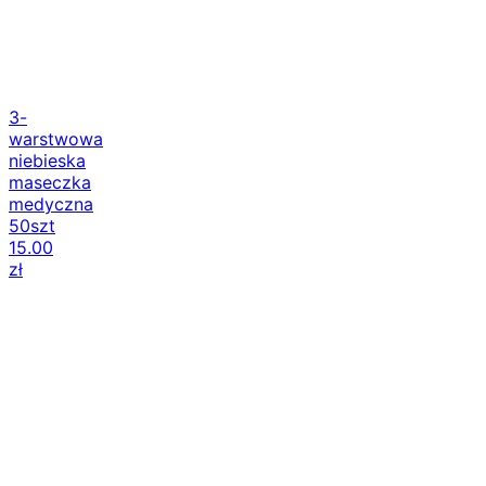
3-
warstwowa
niebieska
maseczka
medyczna
50szt
15.00
zł