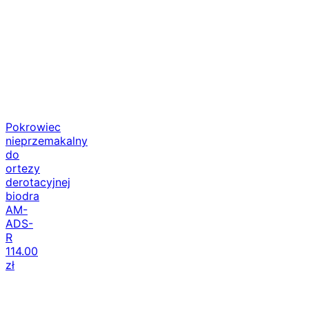
Pokrowiec
nieprzemakalny
do
ortezy
derotacyjnej
biodra
AM-
ADS-
R
114.00
zł