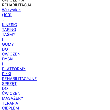
zł
ĆWICZENIA
REHABILITACJA
Wszystkie
(109)
KINESIO
TAPING
TAŚMY
I
GUMY
DO
ĆWICZEŃ
DYSKI
I
PLATFORMY
PIŁKI
REHABILITACYJNE
SPRZĘT
DO
ĆWICZEŃ
MASAŻERY
TERAPIA