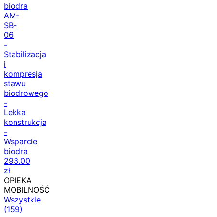
Orteza
biodra
AM-
SB-
06
-
Stabilizacja
i
kompresja
stawu
biodrowego
-
Lekka
konstrukcja
-
Wsparcie
biodra
293.00
zł
OPIEKA
MOBILNOŚĆ
Wszystkie