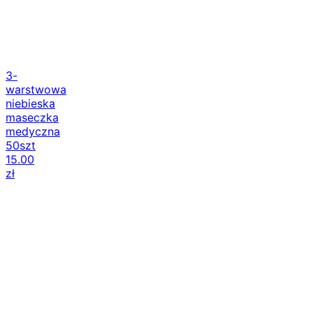
3-
warstwowa
niebieska
maseczka
medyczna
50szt
15.00
zł