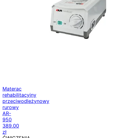
Materac
rehabilitacyjny
przeciwodleżynowy
rurowy
AR-
950
389.00
zł