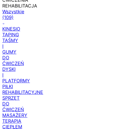
ĆWICZENIA
REHABILITACJA
Wszystkie
(109)
KINESIO
TAPING
TAŚMY
I
GUMY
DO
ĆWICZEŃ
DYSKI
I
PLATFORMY
PIŁKI
REHABILITACYJNE
SPRZĘT
DO
ĆWICZEŃ
MASAŻERY
TERAPIA
CIEPŁEM