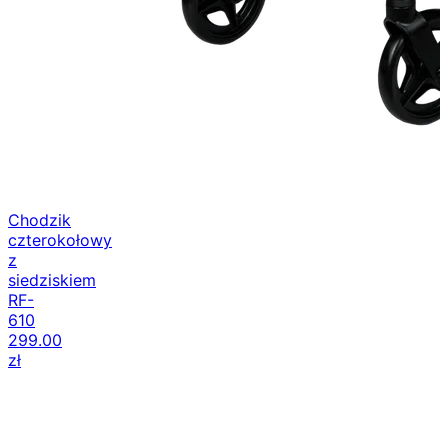
Chodzik
czterokołowy
z
siedziskiem
RF-
610
299.00
zł