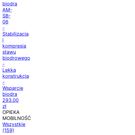
biodra
AM-
SB-
06
-
Stabilizacja
i
kompresja
stawu
biodrowego
-
Lekka
konstrukcja
-
Wsparcie
biodra
293.00
zł
OPIEKA
MOBILNOŚĆ
Wszystkie
(159)