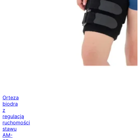
Orteza
biodra
z
regulacją
ruchomości
stawu
AM-