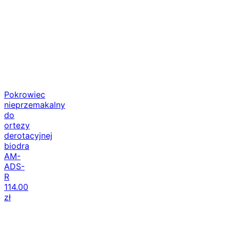
Pokrowiec
nieprzemakalny
do
ortezy
derotacyjnej
biodra
AM-
ADS-
R
114.00
zł