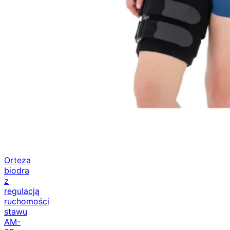
Orteza
biodra
z
regulacją
ruchomości
stawu
AM-