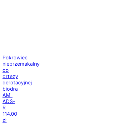
Pokrowiec
nieprzemakalny
do
ortezy
derotacyjnej
biodra
AM-
ADS-
R
114.00
zł