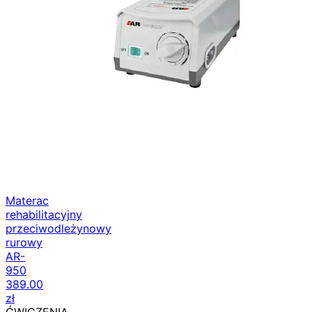
Materac
rehabilitacyjny
przeciwodleżynowy
rurowy
AR-
950
389.00
zł