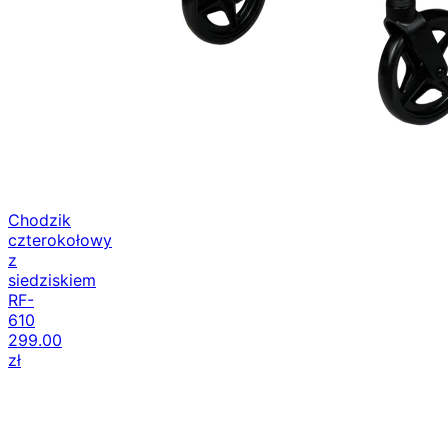
Chodzik
czterokołowy
z
siedziskiem
RF-
610
299.00
zł