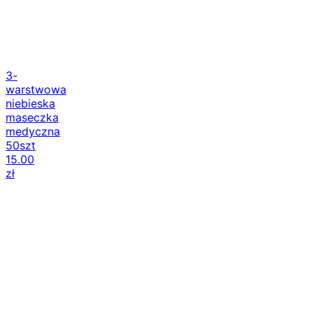
3-
warstwowa
niebieska
maseczka
medyczna
50szt
15.00
zł