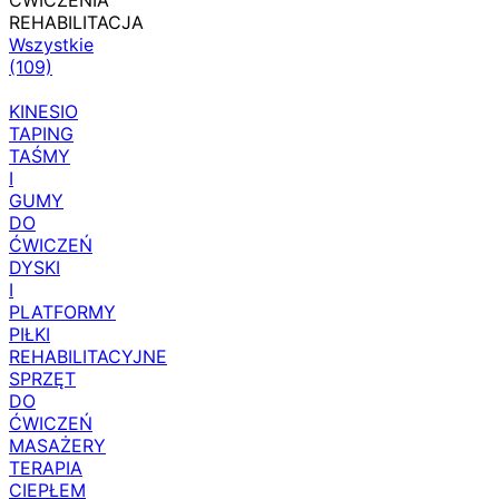
ĆWICZENIA
REHABILITACJA
Wszystkie
(109)
KINESIO
TAPING
TAŚMY
I
GUMY
DO
ĆWICZEŃ
DYSKI
I
PLATFORMY
PIŁKI
REHABILITACYJNE
SPRZĘT
DO
ĆWICZEŃ
MASAŻERY
TERAPIA
CIEPŁEM