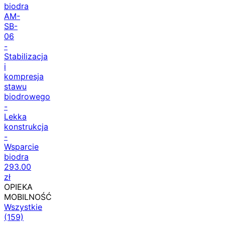
biodra
AM-
SB-
06
-
Stabilizacja
i
kompresja
stawu
biodrowego
-
Lekka
konstrukcja
-
Wsparcie
biodra
293.00
zł
OPIEKA
MOBILNOŚĆ
Wszystkie
(159)