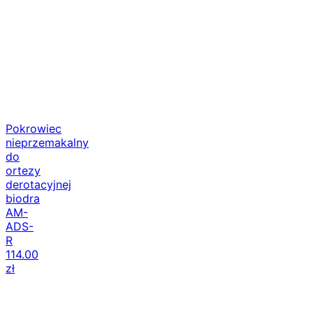
Pokrowiec
nieprzemakalny
do
ortezy
derotacyjnej
biodra
AM-
ADS-
R
114.00
zł