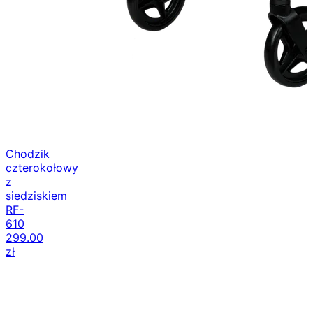
Chodzik
czterokołowy
z
siedziskiem
RF-
610
299.00
zł