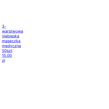
3-
warstwowa
niebieska
maseczka
medyczna
50szt
15.00
zł