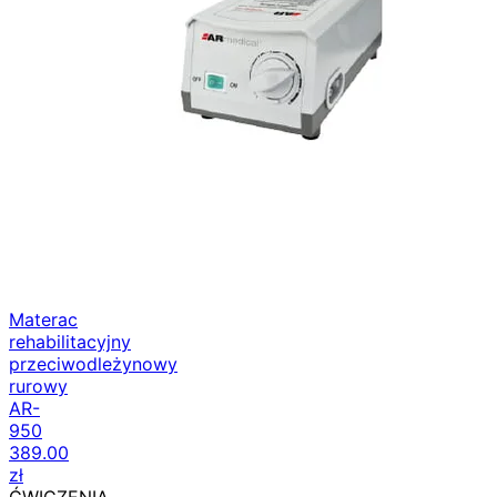
Materac
rehabilitacyjny
przeciwodleżynowy
rurowy
AR-
950
389.00
zł