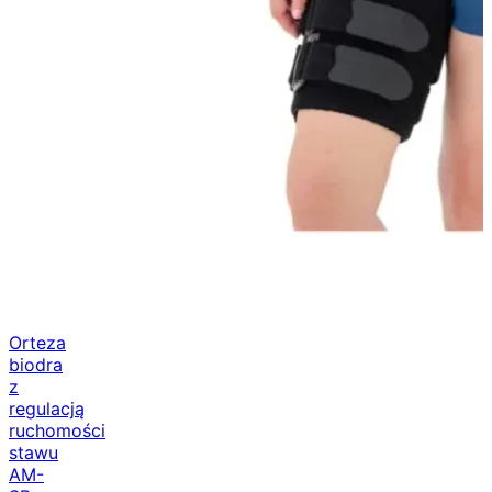
Orteza
biodra
z
regulacją
ruchomości
stawu
AM-