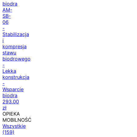
biodra
AM-
SB-
06
-
Stabilizacja
i
kompresja
stawu
biodrowego
-
Lekka
konstrukcja
-
Wsparcie
biodra
293.00
zł
OPIEKA
MOBILNOŚĆ
Wszystkie
(159)