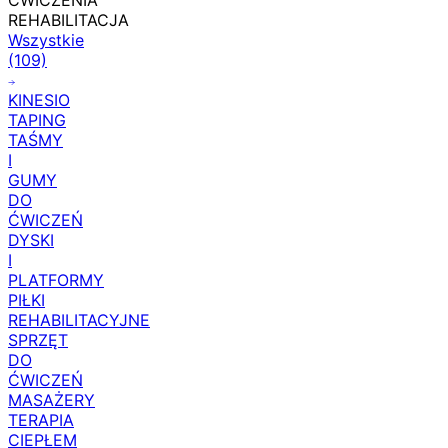
ĆWICZENIA
REHABILITACJA
Wszystkie
(109)
KINESIO
TAPING
TAŚMY
I
GUMY
DO
ĆWICZEŃ
DYSKI
I
PLATFORMY
PIŁKI
REHABILITACYJNE
SPRZĘT
DO
ĆWICZEŃ
MASAŻERY
TERAPIA
CIEPŁEM