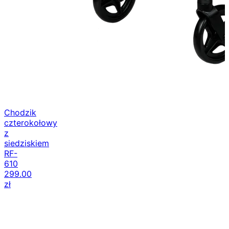
Chodzik
czterokołowy
z
siedziskiem
RF-
610
299.00
zł