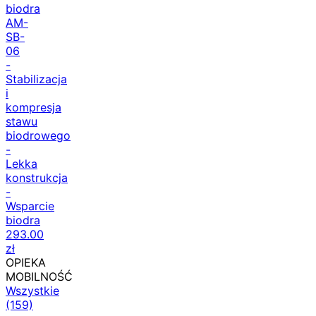
biodra
AM-
SB-
06
-
Stabilizacja
i
kompresja
stawu
biodrowego
-
Lekka
konstrukcja
-
Wsparcie
biodra
293.00
zł
OPIEKA
MOBILNOŚĆ
Wszystkie
(159)