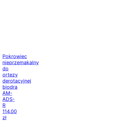
Pokrowiec
nieprzemakalny
do
ortezy
derotacyjnej
biodra
AM-
ADS-
R
114.00
zł