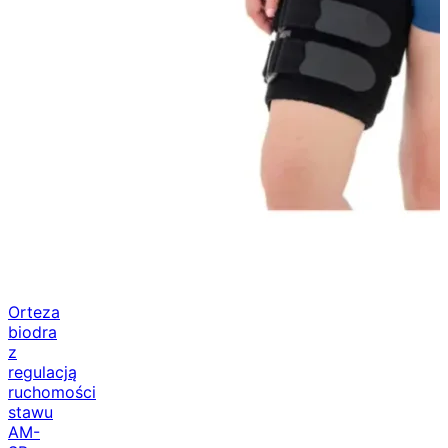
Orteza
biodra
z
regulacją
ruchomości
stawu
AM-