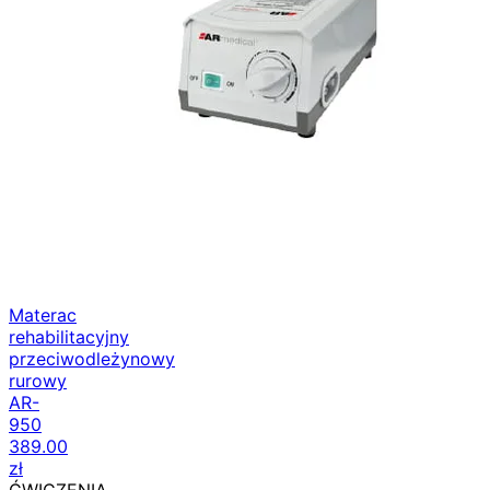
Materac
rehabilitacyjny
przeciwodleżynowy
rurowy
AR-
950
389.00
zł