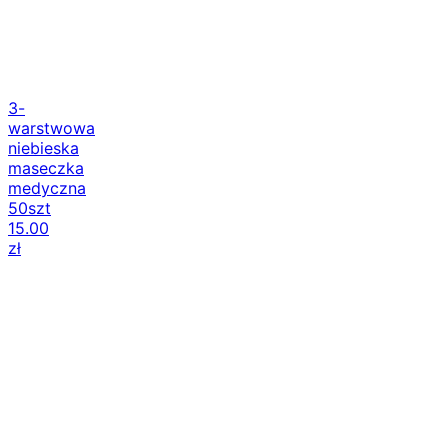
3-
warstwowa
niebieska
maseczka
medyczna
50szt
15.00
zł