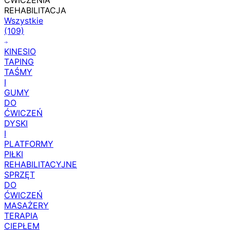
ĆWICZENIA
REHABILITACJA
Wszystkie
(109)
KINESIO
TAPING
TAŚMY
I
GUMY
DO
ĆWICZEŃ
DYSKI
I
PLATFORMY
PIŁKI
REHABILITACYJNE
SPRZĘT
DO
ĆWICZEŃ
MASAŻERY
TERAPIA
CIEPŁEM