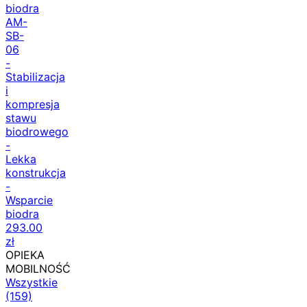
Orteza
biodra
AM-
SB-
06
-
Stabilizacja
i
kompresja
stawu
biodrowego
-
Lekka
konstrukcja
-
Wsparcie
biodra
293.00
zł
OPIEKA
MOBILNOŚĆ
Wszystkie