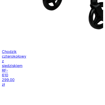
Chodzik
czterokołowy
z
siedziskiem
RF-
610
299.00
zł