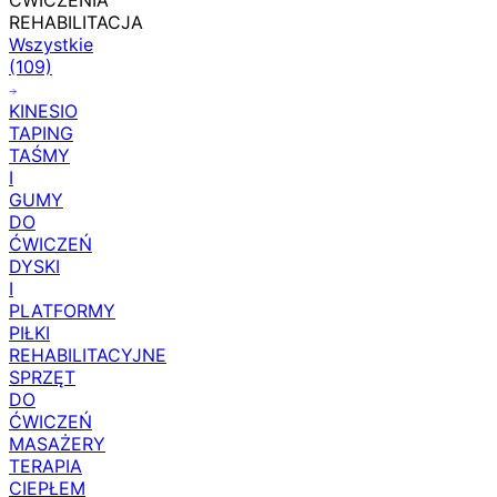
zł
ĆWICZENIA
REHABILITACJA
Wszystkie
(109)
KINESIO
TAPING
TAŚMY
I
GUMY
DO
ĆWICZEŃ
DYSKI
I
PLATFORMY
PIŁKI
REHABILITACYJNE
SPRZĘT
DO
ĆWICZEŃ
MASAŻERY
TERAPIA