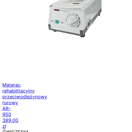
Materac
rehabilitacyjny
przeciwodleżynowy
rurowy
AR-
950
389.00