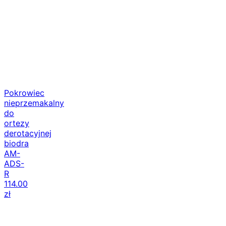
Pokrowiec
nieprzemakalny
do
ortezy
derotacyjnej
biodra
AM-
ADS-
R
114.00
zł