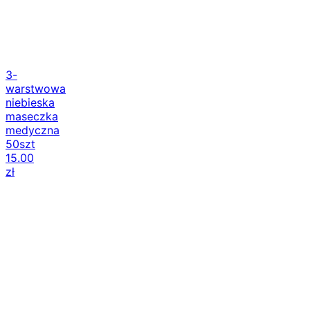
3-
warstwowa
niebieska
maseczka
medyczna
50szt
15.00
zł