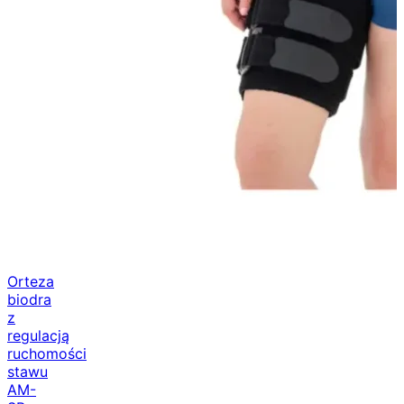
Orteza
biodra
z
regulacją
ruchomości
stawu