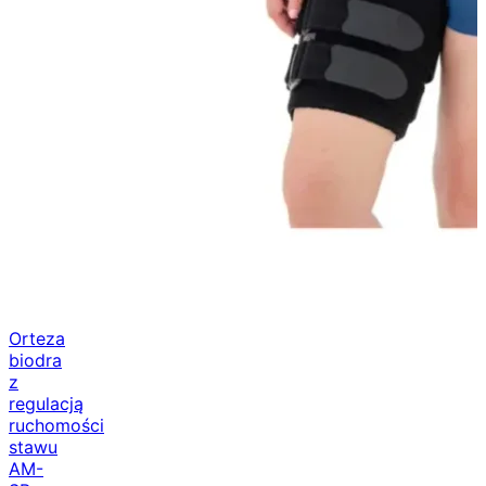
Orteza
biodra
z
regulacją
ruchomości
stawu
AM-