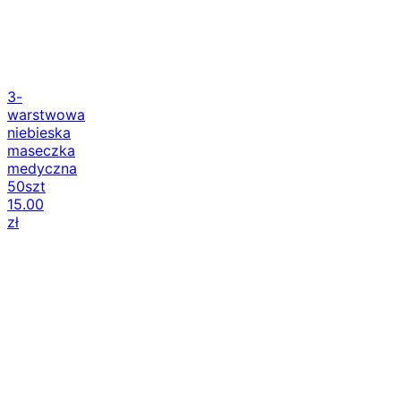
3-
warstwowa
niebieska
maseczka
medyczna
50szt
15.00
zł