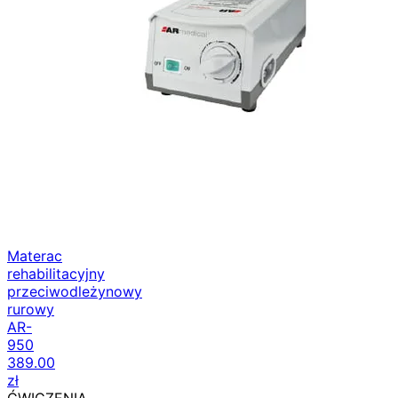
Materac
rehabilitacyjny
przeciwodleżynowy
rurowy
AR-
950
389.00
zł