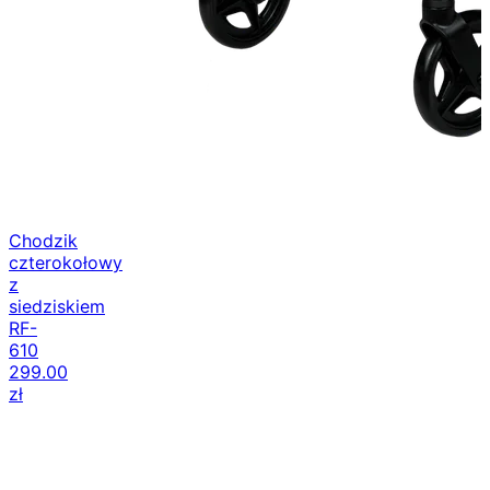
Chodzik
czterokołowy
z
siedziskiem
RF-
610
299.00
zł