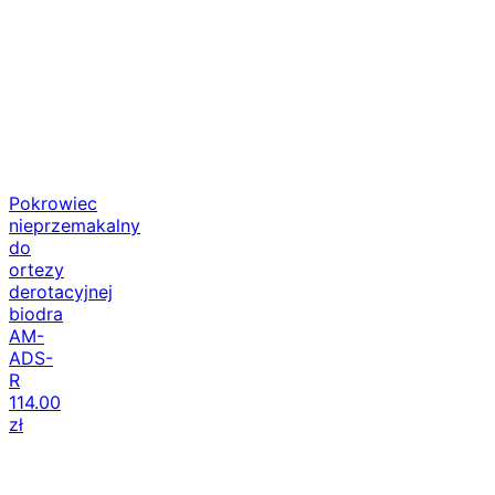
Pokrowiec
nieprzemakalny
do
ortezy
derotacyjnej
biodra
AM-
ADS-
R
114.00
zł