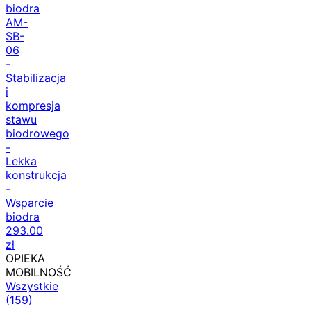
biodra
AM-
SB-
06
-
Stabilizacja
i
kompresja
stawu
biodrowego
-
Lekka
konstrukcja
-
Wsparcie
biodra
293.00
zł
OPIEKA
MOBILNOŚĆ
Wszystkie
(159)