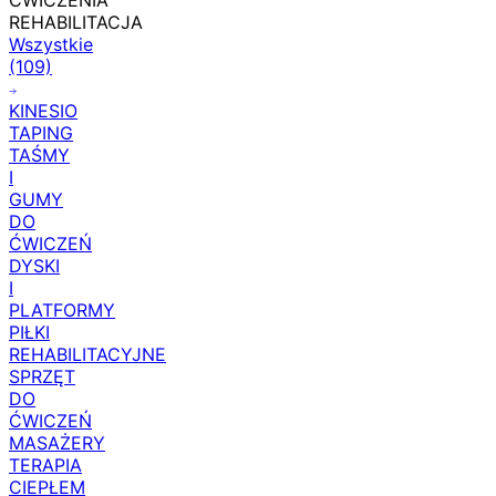
ĆWICZENIA
REHABILITACJA
Wszystkie
(109)
KINESIO
TAPING
TAŚMY
I
GUMY
DO
ĆWICZEŃ
DYSKI
I
PLATFORMY
PIŁKI
REHABILITACYJNE
SPRZĘT
DO
ĆWICZEŃ
MASAŻERY
TERAPIA
CIEPŁEM