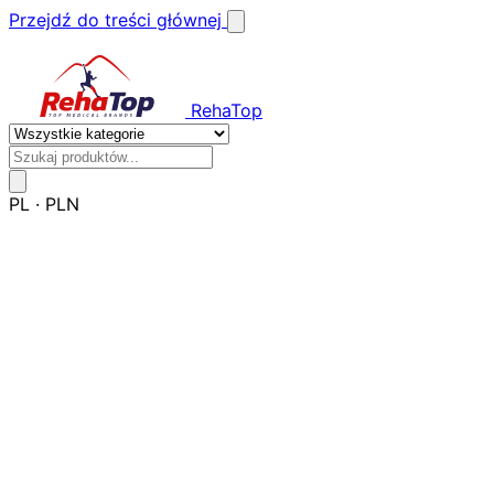
Przejdź do treści głównej
RehaTop
PL
·
PLN