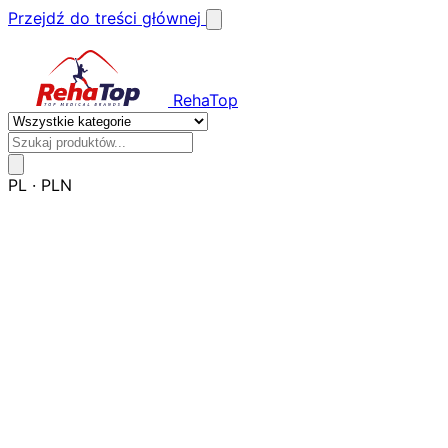
Przejdź do treści głównej
RehaTop
PL
·
PLN