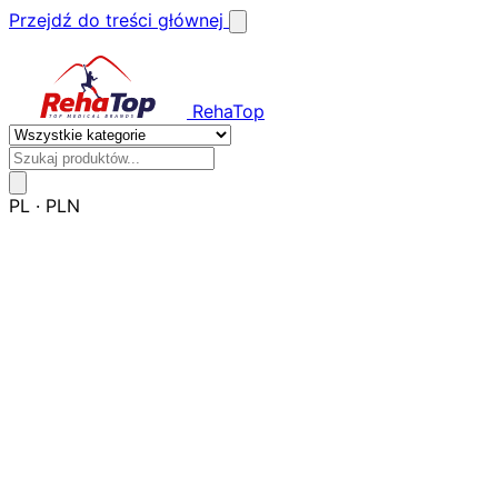
Przejdź do treści głównej
RehaTop
PL
·
PLN