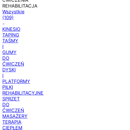
ĆWICZENIA
REHABILITACJA
Wszystkie
(109)
KINESIO
TAPING
TAŚMY
I
GUMY
DO
ĆWICZEŃ
DYSKI
I
PLATFORMY
PIŁKI
REHABILITACYJNE
SPRZĘT
DO
ĆWICZEŃ
MASAŻERY
TERAPIA
CIEPŁEM