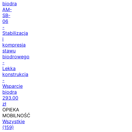
biodra
AM-
SB-
06
-
Stabilizacja
i
kompresja
stawu
biodrowego
-
Lekka
konstrukcja
-
Wsparcie
biodra
293.00
zł
OPIEKA
MOBILNOŚĆ
Wszystkie
(159)