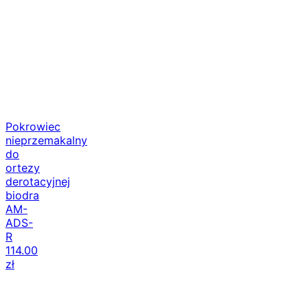
Pokrowiec
nieprzemakalny
do
ortezy
derotacyjnej
biodra
AM-
ADS-
R
114.00
zł