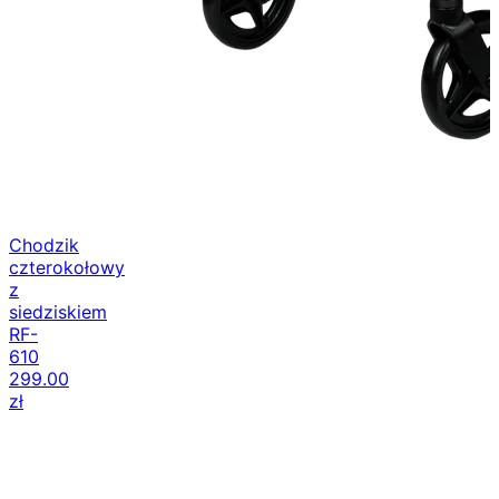
Chodzik
czterokołowy
z
siedziskiem
RF-
610
299.00
zł