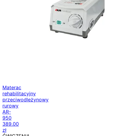
Materac
rehabilitacyjny
przeciwodleżynowy
rurowy
AR-
950
389.00
zł