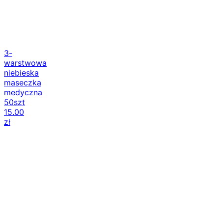
3-
warstwowa
niebieska
maseczka
medyczna
50szt
15.00
zł