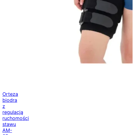
Orteza
biodra
z
regulacją
ruchomości
stawu
AM-