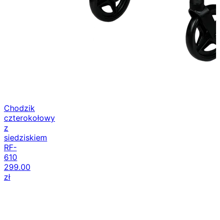
Chodzik
czterokołowy
z
siedziskiem
RF-
610
299.00
zł