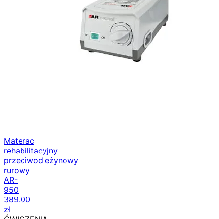
Materac
rehabilitacyjny
przeciwodleżynowy
rurowy
AR-
950
389.00
zł