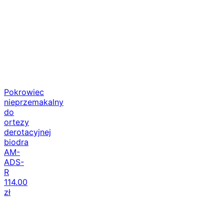
Pokrowiec
nieprzemakalny
do
ortezy
derotacyjnej
biodra
AM-
ADS-
R
114.00
zł