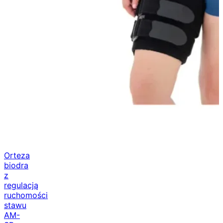
Orteza
biodra
z
regulacją
ruchomości
stawu
AM-