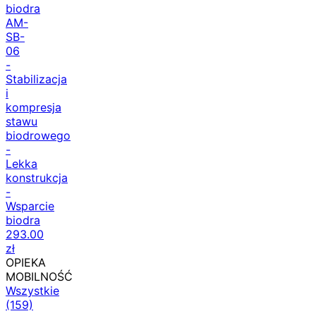
biodra
AM-
SB-
06
-
Stabilizacja
i
kompresja
stawu
biodrowego
-
Lekka
konstrukcja
-
Wsparcie
biodra
293.00
zł
OPIEKA
MOBILNOŚĆ
Wszystkie
(159)