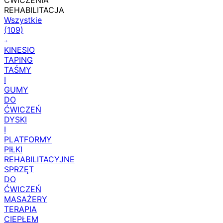
ĆWICZENIA
REHABILITACJA
Wszystkie
(109)
KINESIO
TAPING
TAŚMY
I
GUMY
DO
ĆWICZEŃ
DYSKI
I
PLATFORMY
PIŁKI
REHABILITACYJNE
SPRZĘT
DO
ĆWICZEŃ
MASAŻERY
TERAPIA
CIEPŁEM