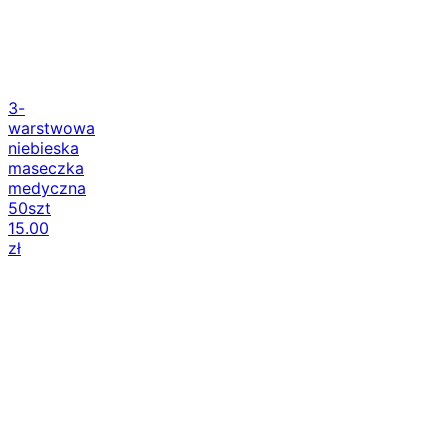
3-
warstwowa
niebieska
maseczka
medyczna
50szt
15.00
zł