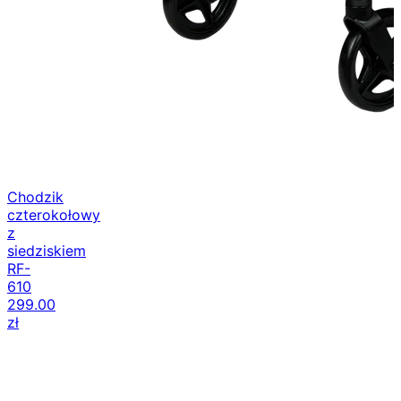
Chodzik
czterokołowy
z
siedziskiem
RF-
610
299.00
zł