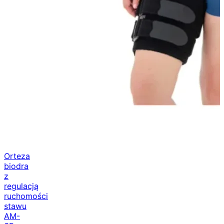
Orteza
biodra
z
regulacją
ruchomości
stawu
AM-