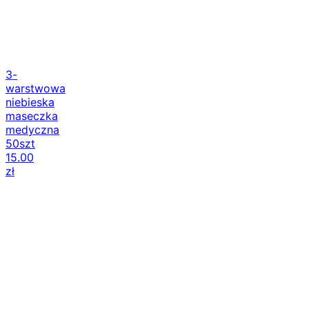
3-
warstwowa
niebieska
maseczka
medyczna
50szt
15.00
zł