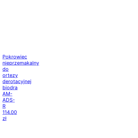
Pokrowiec
nieprzemakalny
do
ortezy
derotacyjnej
biodra
AM-
ADS-
R
114.00
zł