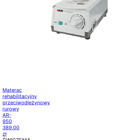
Materac
rehabilitacyjny
przeciwodleżynowy
rurowy
AR-
950
389.00
zł