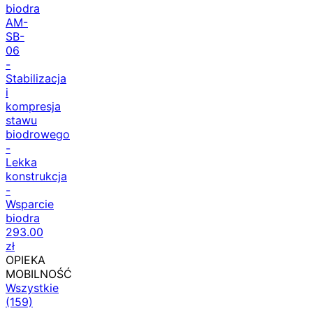
biodra
AM-
SB-
06
-
Stabilizacja
i
kompresja
stawu
biodrowego
-
Lekka
konstrukcja
-
Wsparcie
biodra
293.00
zł
OPIEKA
MOBILNOŚĆ
Wszystkie
(159)