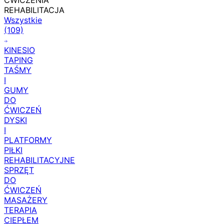
ĆWICZENIA
REHABILITACJA
Wszystkie
(109)
KINESIO
TAPING
TAŚMY
I
GUMY
DO
ĆWICZEŃ
DYSKI
I
PLATFORMY
PIŁKI
REHABILITACYJNE
SPRZĘT
DO
ĆWICZEŃ
MASAŻERY
TERAPIA
CIEPŁEM