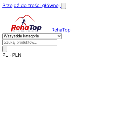
Przejdź do treści głównej
RehaTop
PL
·
PLN