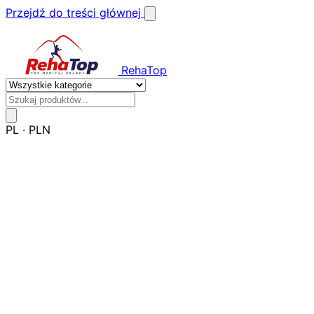
Przejdź do treści głównej
RehaTop
PL
·
PLN