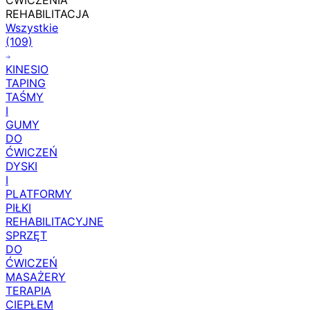
ĆWICZENIA
REHABILITACJA
Wszystkie
(109)
KINESIO
TAPING
TAŚMY
I
GUMY
DO
ĆWICZEŃ
DYSKI
I
PLATFORMY
PIŁKI
REHABILITACYJNE
SPRZĘT
DO
ĆWICZEŃ
MASAŻERY
TERAPIA
CIEPŁEM