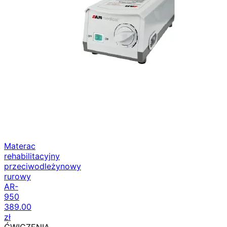
Materac
rehabilitacyjny
przeciwodleżynowy
rurowy
AR-
950
389.00
zł