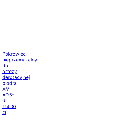
Pokrowiec
nieprzemakalny
do
ortezy
derotacyjnej
biodra
AM-
ADS-
R
114.00
zł