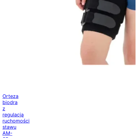
Orteza
biodra
z
regulacją
ruchomości
stawu
AM-