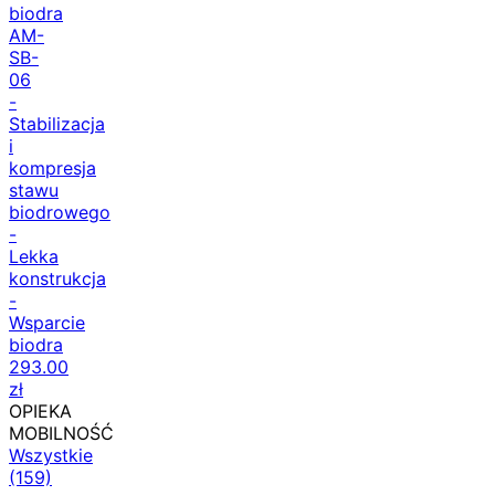
biodra
AM-
SB-
06
-
Stabilizacja
i
kompresja
stawu
biodrowego
-
Lekka
konstrukcja
-
Wsparcie
biodra
293.00
zł
OPIEKA
MOBILNOŚĆ
Wszystkie
(159)