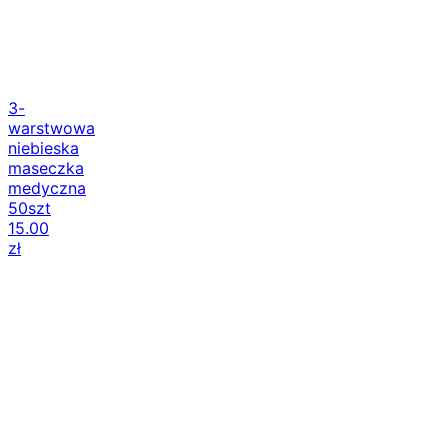
3-
warstwowa
niebieska
maseczka
medyczna
50szt
15.00
zł