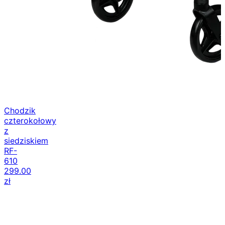
Chodzik
czterokołowy
z
siedziskiem
RF-
610
299.00
zł